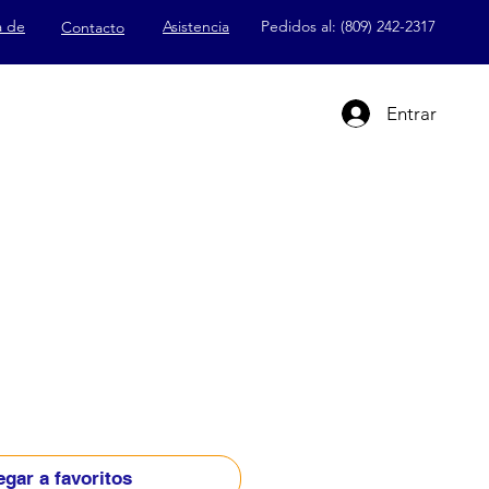
a de
Asistencia
Pedidos al: (809) 242-2317
Contacto
Entrar
gar a favoritos