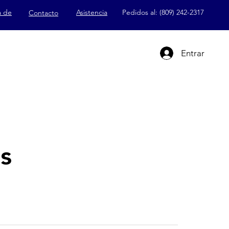
a de
Asistencia
Pedidos al: (809) 242-2317
Contacto
Entrar
s