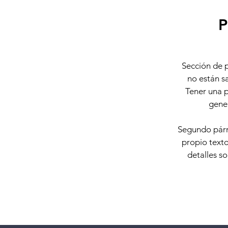
P
Sección de p
no están s
Tener una p
gener
Segundo párra
propio texto 
detalles so