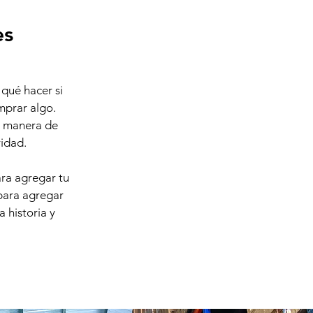
es
 qué hacer si
mprar algo.
an manera de
ridad.
ara agregar tu
 para agregar
a historia y