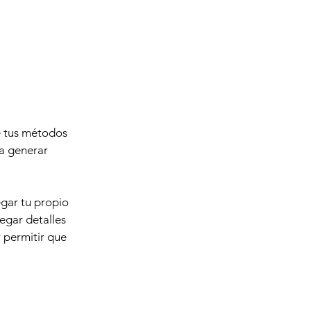
re tus métodos
ra generar
egar tu propio
regar detalles
y permitir que